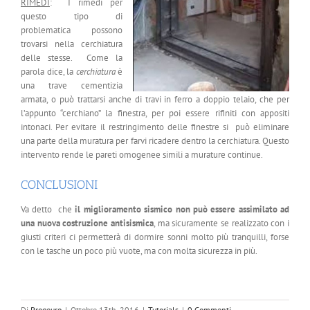
RIMEDI
: I rimedi per
questo tipo di
problematica possono
trovarsi nella cerchiatura
delle stesse. Come la
parola dice, la
cerchiatura
è
una trave cementizia
armata, o può trattarsi anche di travi in ferro a doppio telaio, che per
l’appunto “cerchiano” la finestra, per poi essere rifiniti con appositi
intonaci. Per evitare il restringimento delle finestre si può eliminare
una parte della muratura per farvi ricadere dentro la cerchiatura. Questo
intervento rende le pareti omogenee simili a murature continue.
CONCLUSIONI
Va detto che
il miglioramento sismico non può essere assimilato ad
una nuova costruzione antisismica
, ma sicuramente se realizzato con i
giusti criteri ci permetterà di dormire sonni molto più tranquilli, forse
con le tasche un poco più vuote, ma con molta sicurezza in più.
Di
Progeuro
|
Ottobre 13th, 2016
|
Tutorials
|
0 Commenti