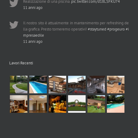
Realizzazione di una piscina.
pic.twitter.com/d18LSFKU74
11 anni ago
Il nostro sito è attualmente in mantenimento per refreshing de
lla grafica. Presto torneremo operativi!
#staytuned
#progeuro
#i
mpresaedile
11 anni ago
Lavori Recenti