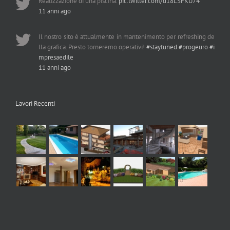
Realizzazione di una piscina.
pic.twitter.com/d18LSFKU74
11 anni ago
Il nostro sito è attualmente in mantenimento per refreshing de
lla grafica. Presto torneremo operativi!
#staytuned
#progeuro
#i
mpresaedile
11 anni ago
Lavori Recenti