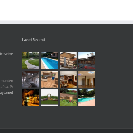
Lavori Recenti
ic.twitte
n manten
afica. Pr
taytuned