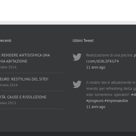
 recenti
Ultimi Tweet
 RENDERE ANTISISMICA UNA
Realizzazione di una piscina.
p
HIA ABITAZIONE
r.com/d18LSFKU74
tobre 2016
11 anni ago
EURO: RESTYLING DEL SITO!
Il nostro sito è attualmente i
nnaio 2016
imento per refreshing della gr
esto torneremo operativi!
#s
ITÀ: CAUSE E RISOLUZIONE
#progeuro
#impresaedile
braio 2013
11 anni ago