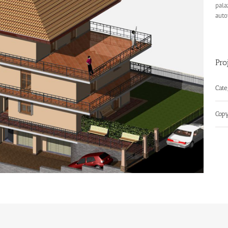
pala
auto
Pro
Cate
Copy