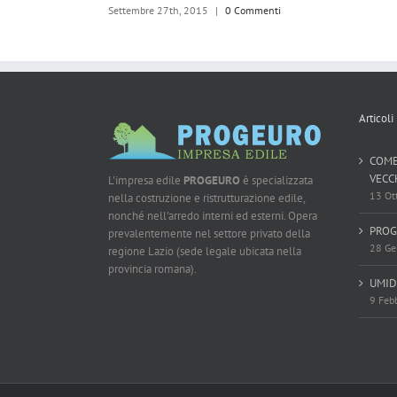
Settembre 27th, 2015
|
0 Commenti
Articoli
COME
VECC
L'impresa edile
PROGEURO
è specializzata
13 Ot
nella costruzione e ristrutturazione edile,
nonché nell'arredo interni ed esterni. Opera
PROG
prevalentemente nel settore privato della
28 Ge
regione Lazio (sede legale ubicata nella
provincia romana).
UMID
9 Feb