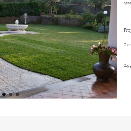
gaze
Pro
Cate
Copy