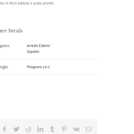
bo in ferro battuto e prato pronto.
ject Details
Arredo Esterni
gories:
Giardini
Progeuro s.n.c.
right:
Facebook
Twitter
Reddit
LinkedIn
Tumblr
Pinterest
Vk
Email