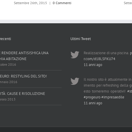
Settembre 26th, 2015
|
0 Commenti
Settem
 recenti
Ultimi Tweet
 RENDERE ANTISISMICA UNA
Realizzazione di una piscina.
p
HIA ABITAZIONE
r.com/d18LSFKU74
tobre 2016
11 anni ago
EURO: RESTYLING DEL SITO!
Il nostro sito è attualmente i
nnaio 2016
imento per refreshing della gr
esto torneremo operativi!
#s
ITÀ: CAUSE E RISOLUZIONE
#progeuro
#impresaedile
braio 2013
11 anni ago