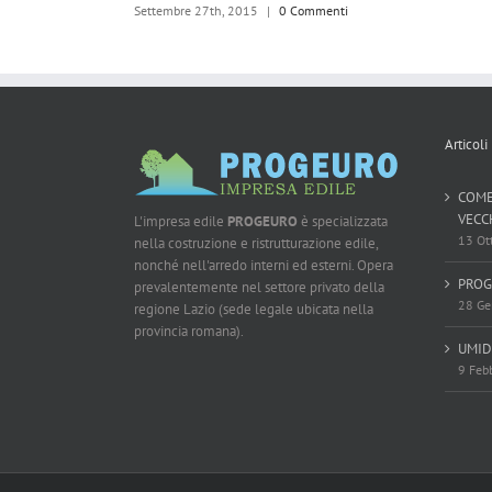
Settembre 26th, 2015
|
0 Commenti
Articoli
COME
VECC
L'impresa edile
PROGEURO
è specializzata
13 Ot
nella costruzione e ristrutturazione edile,
nonché nell'arredo interni ed esterni. Opera
PROG
prevalentemente nel settore privato della
28 Ge
regione Lazio (sede legale ubicata nella
provincia romana).
UMID
9 Feb