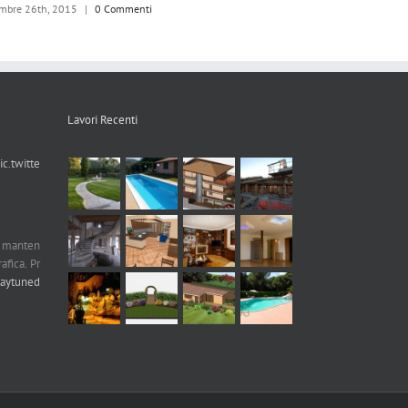
bre 26th, 2015
|
0 Commenti
Lavori Recenti
ic.twitte
n manten
afica. Pr
taytuned