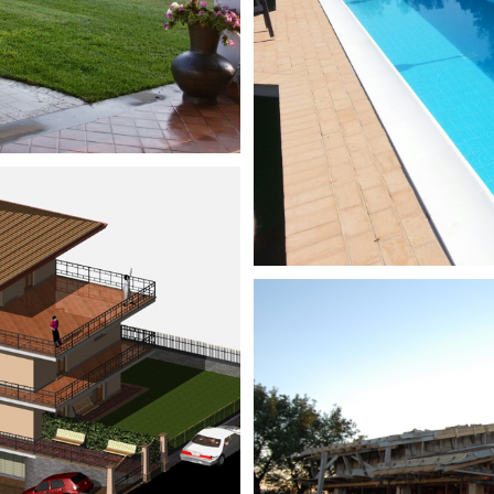
ine
#01