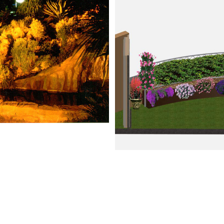
o #02
dini