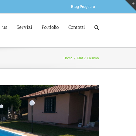
Blog Progeuro
 us
Servizi
Portfolio
Contatti
Home
/
Grid 2 Column