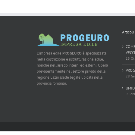
Articoli
COME
VECC
L'impresa edile
PROGEURO
è specializzata
13 Ot
nella costruzione e ristrutturazione edile,
nonché nell'arredo interni ed esterni. Opera
PROG
prevalentemente nel settore privato della
28 Ge
regione Lazio (sede legale ubicata nella
provincia romana).
UMID
9 Feb
Copyright 2013 - 2016 Progeuro | Tutti i diritti riservati | Power