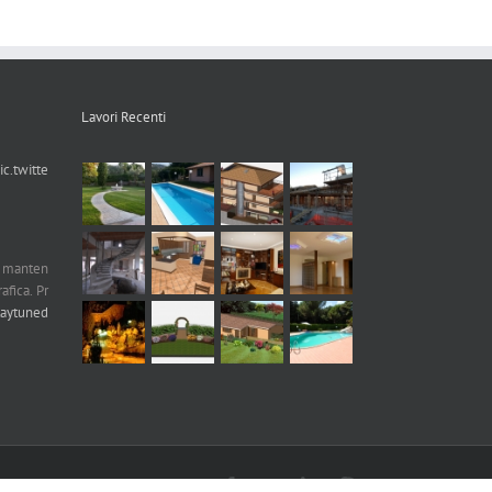
Lavori Recenti
ic.twitte
n manten
afica. Pr
taytuned
Facebook
Twitter
LinkedIn
Skype