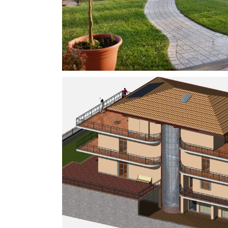
Piscina #04
Arredo Esterni
Pisc
Ristrutturazione 