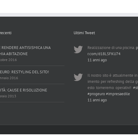
 recenti
Ultimi Tweet
 RENDERE ANTISISMICA UNA
Realizzazione di una piscina.
p
HIA ABITAZIONE
r.com/d18LSFKU74
tobre 2016
11 anni ago
EURO: RESTYLING DEL SITO!
Il nostro sito è attualmente i
nnaio 2016
imento per refreshing della gr
esto torneremo operativi!
#s
ITÀ: CAUSE E RISOLUZIONE
#progeuro
#impresaedile
braio 2013
11 anni ago
ed by
Dragonfly-inn Studio