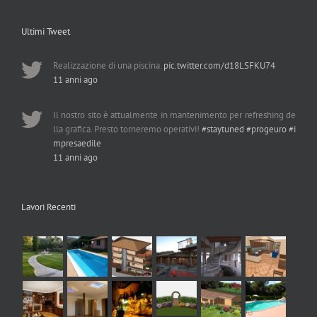
Ultimi Tweet
Realizzazione di una piscina.
pic.twitter.com/d18LSFKU74
11 anni ago
Il nostro sito è attualmente in mantenimento per refreshing de
lla grafica. Presto torneremo operativi!
#staytuned
#progeuro
#i
mpresaedile
11 anni ago
Lavori Recenti