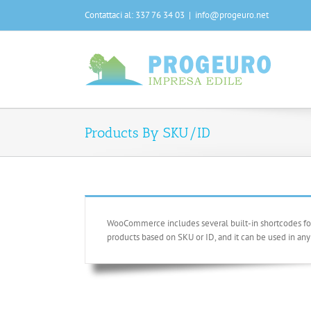
Salta
Contattaci al: 337 76 34 03
|
info@progeuro.net
al
contenuto
Products By SKU/ID
WooCommerce includes several built-in shortcodes for y
products based on SKU or ID, and it can be used in any