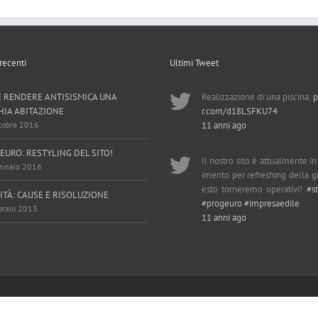
 recenti
Ultimi Tweet
 RENDERE ANTISISMICA UNA
Realizzazione di una piscina.
p
HIA ABITAZIONE
r.com/d18LSFKU74
tobre 2016
11 anni ago
EURO: RESTYLING DEL SITO!
Il nostro sito è attualmente i
nnaio 2016
imento per refreshing della gr
esto torneremo operativi!
#s
ITÀ: CAUSE E RISOLUZIONE
#progeuro
#impresaedile
braio 2013
11 anni ago
ed by
Dragonfly-inn Studio