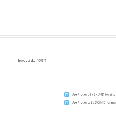
[product sku=”003″]
Use Product By SKU/ID for sing
Use Products By SKU/ID for mul