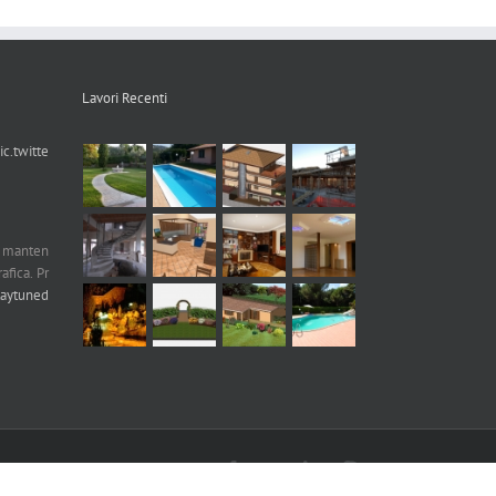
Lavori Recenti
ic.twitte
n manten
afica. Pr
taytuned
Facebook
Twitter
LinkedIn
Skype