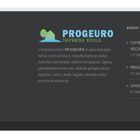
Articoli
COME
VECC
L'impresa edile
PROGEURO
è specializzata
13 Ot
nella costruzione e ristrutturazione edile,
nonché nell'arredo interni ed esterni. Opera
PROG
prevalentemente nel settore privato della
28 Ge
regione Lazio (sede legale ubicata nella
provincia romana).
UMID
9 Feb
Copyright 2013 - 2016 Progeuro | Tutti i diritti riservati | Power