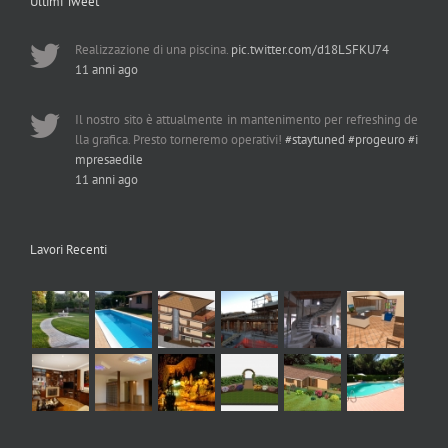
Ultimi Tweet
Realizzazione di una piscina.
pic.twitter.com/d18LSFKU74
11 anni ago
Il nostro sito è attualmente in mantenimento per refreshing de
lla grafica. Presto torneremo operativi!
#staytuned
#progeuro
#i
mpresaedile
11 anni ago
Lavori Recenti