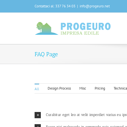
Salta
Contattaci al: 337 76 34 03
|
info@progeuro.net
al
contenuto
FAQ Page
Design Process
Misc
Pricing
Technica
All
Curabitur eget leo at velit imperdiet varius eu ips
Fusce nisi malesuada in commodo quis, euismod qu