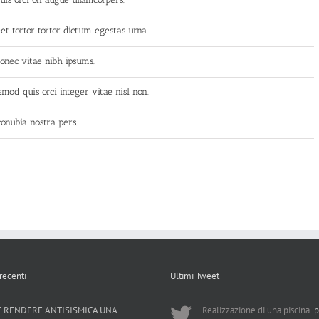
t tortor tortor dictum egestas urna.
donec vitae nibh ipsums.
mod quis orci integer vitae nisl non.
conubia nostra pers.
 recenti
Ultimi Tweet
 RENDERE ANTISISMICA UNA
Realizzazione di una piscina.
p