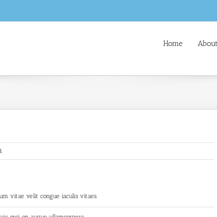
Home
About
l
um vitae velit congue iaculis vitaes.
is orci on augue ullamcorpers.