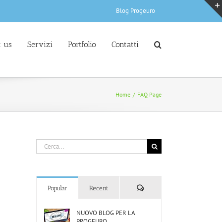
Blog Progeuro
 us
Servizi
Portfolio
Contatti
Home
/
FAQ Page
Cerca
per:
Comments
Popular
Recent
NUOVO BLOG PER LA
PROGEURO