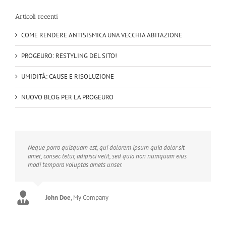
Articoli recenti
COME RENDERE ANTISISMICA UNA VECCHIA ABITAZIONE
PROGEURO: RESTYLING DEL SITO!
UMIDITÀ: CAUSE E RISOLUZIONE
NUOVO BLOG PER LA PROGEURO
Neque porro quisquam est, qui dolorem ipsum quia dolor sit
amet, consec tetur, adipisci velit, sed quia non numquam eius
modi tempora voluptas amets unser.
John Doe
Luke Beck
,
My Company
Theme Fusion