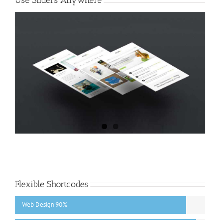
Use Sliders Anywhere
Flexible Shortcodes
Web Design
90%