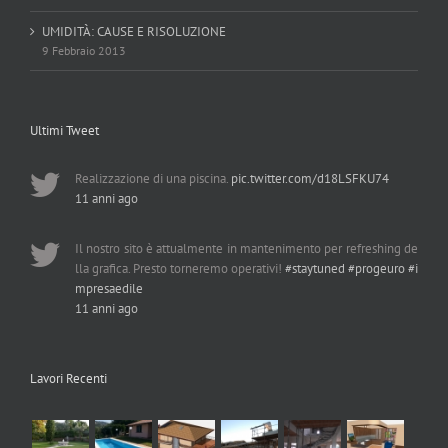
UMIDITÀ: CAUSE E RISOLUZIONE
9 Febbraio 2013
Ultimi Tweet
Realizzazione di una piscina.
pic.twitter.com/d18LSFKU74
11 anni ago
Il nostro sito è attualmente in mantenimento per refreshing de
lla grafica. Presto torneremo operativi!
#staytuned
#progeuro
#i
mpresaedile
11 anni ago
Lavori Recenti