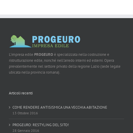
L'impresa edile
PROGEURO
è specializzata nella costruzione e
ristrutturazione edile, nonché nell'arredo interni ed esterni. Opera
prevalentemente nel settore privato della regione Lazio (sede legale
ubicata nella provincia romana).
Articoli recenti
COME RENDERE ANTISISMICA UNA VECCHIA ABITAZIONE
13 Ottobre 2016
PROGEURO: RESTYLING DEL SITO!
28 Gennaio 2016