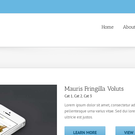
Home
About
Mauris Fringilla Voluts
Cat 1
,
Cat 2
,
Cat 3
Lorem ipsum dolor sit amet, consectetur adi
pellentesque urna varius vitae. Sed dui lor
ultricie est justos.
LEARN MORE
VIEW