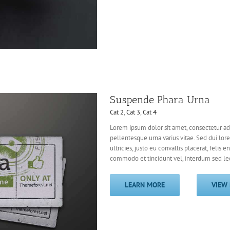
Suspende Phara Urna
Cat 2
,
Cat 3
,
Cat 4
Lorem ipsum dolor sit amet, consectetur adi
pellentesque urna varius vitae. Sed dui lor
ultricies, justo eu convallis placerat, felis e
commodo et tincidunt vel, interdum sed lect
LEARN MORE
VIEW