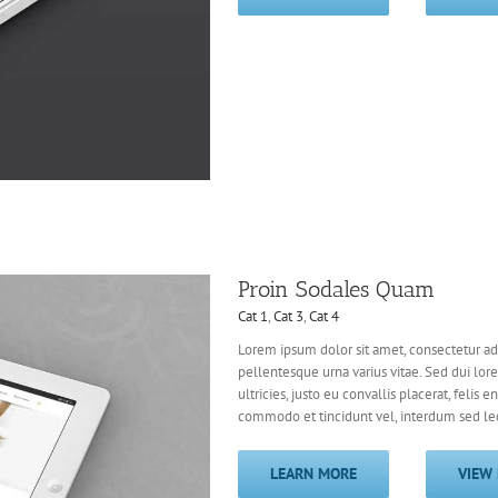
Proin Sodales Quam
Cat 1
,
Cat 3
,
Cat 4
Lorem ipsum dolor sit amet, consectetur adi
pellentesque urna varius vitae. Sed dui lor
ultricies, justo eu convallis placerat, felis e
commodo et tincidunt vel, interdum sed lect
LEARN MORE
VIEW