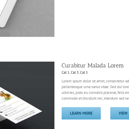
Curabitur Malada Lorem
Cat 1
,
Cat 3
,
Cat 5
Lorem ipsum dolor sit amet, consectetur adi
pellentesque urna varius vitae. Sed dui lor
ultricies, justo eu convallis placerat, felis e
commodo et tincidunt vel, interdum sed lect
LEARN MORE
VIEW