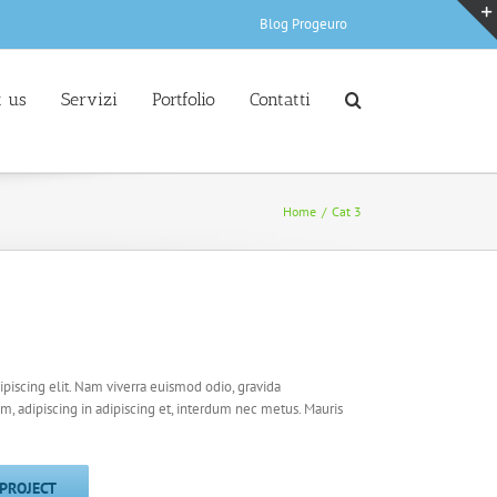
Blog Progeuro
 us
Servizi
Portfolio
Contatti
Home
/
Cat 3
piscing elit. Nam viverra euismod odio, gravida
em, adipiscing in adipiscing et, interdum nec metus. Mauris
 PROJECT