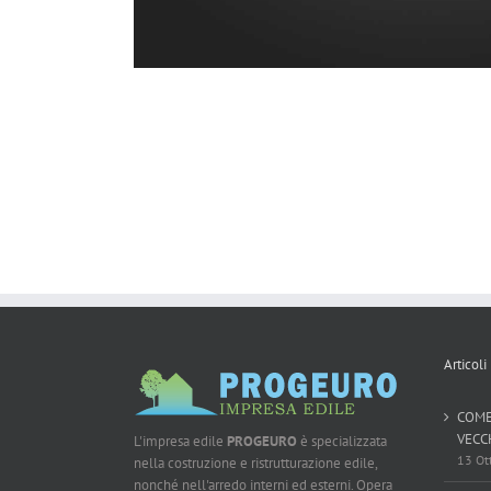
Articoli
COME
VECC
L'impresa edile
PROGEURO
è specializzata
13 Ot
nella costruzione e ristrutturazione edile,
nonché nell'arredo interni ed esterni. Opera