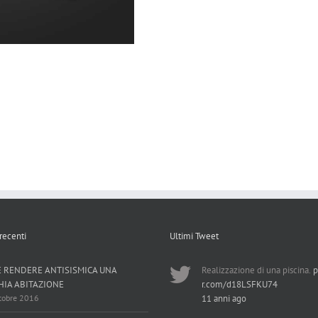
 recenti
Ultimi Tweet
 RENDERE ANTISISMICA UNA
Realizzazione di una piscina.
p
HIA ABITAZIONE
r.com/d18LSFKU74
tobre 2016
11 anni ago