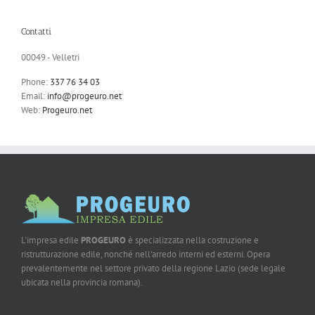
Contatti
00049 - Velletri
Phone:
337 76 34 03
Email:
info@progeuro.net
Web:
Progeuro.net
L'impresa edile
PROGEURO
è specializzata nella costruzione e
ristrutturazione edile, nonché nell'arredo interni ed esterni. Opera
prevalentemente nel settore privato della regione Lazio (sede legale
ubicata nella provincia romana).