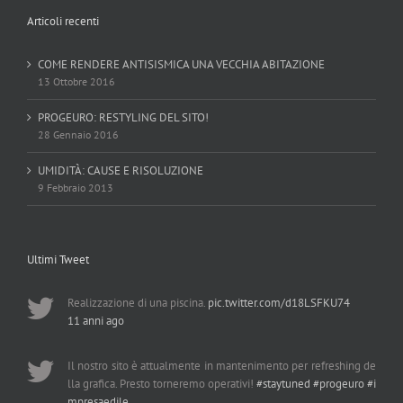
Articoli recenti
COME RENDERE ANTISISMICA UNA VECCHIA ABITAZIONE
13 Ottobre 2016
PROGEURO: RESTYLING DEL SITO!
28 Gennaio 2016
UMIDITÀ: CAUSE E RISOLUZIONE
9 Febbraio 2013
Ultimi Tweet
Realizzazione di una piscina.
pic.twitter.com/d18LSFKU74
11 anni ago
Il nostro sito è attualmente in mantenimento per refreshing de
lla grafica. Presto torneremo operativi!
#staytuned
#progeuro
#i
mpresaedile