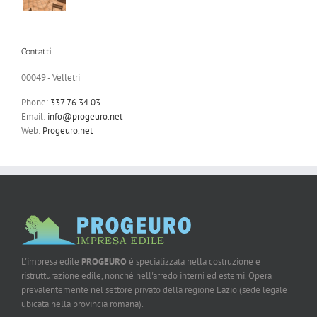
Contatti
00049 - Velletri
Phone:
337 76 34 03
Email:
info@progeuro.net
Web:
Progeuro.net
L'impresa edile
PROGEURO
è specializzata nella costruzione e
ristrutturazione edile, nonché nell'arredo interni ed esterni. Opera
prevalentemente nel settore privato della regione Lazio (sede legale
ubicata nella provincia romana).