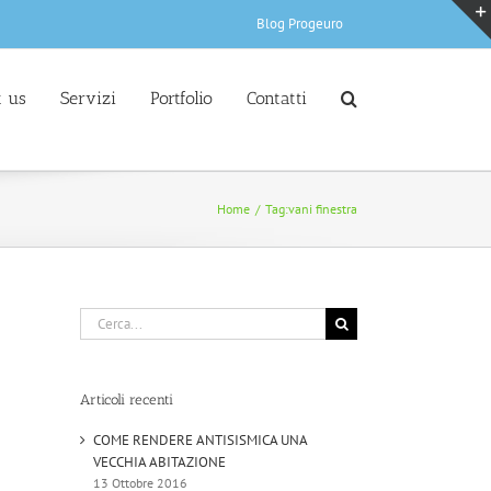
Blog Progeuro
 us
Servizi
Portfolio
Contatti
Home
/
Tag:
vani finestra
Cerca
per:
Articoli recenti
COME RENDERE ANTISISMICA UNA
VECCHIA ABITAZIONE
13 Ottobre 2016